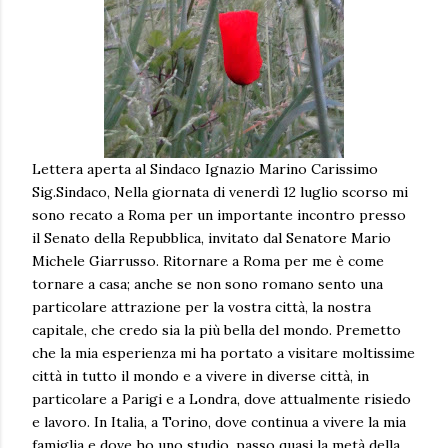
Lettera aperta al Sindaco Ignazio Marino Carissimo Sig.Sindaco, Nella giornata di venerdì 12 luglio scorso mi sono recato a Roma per un importante incontro presso il Senato della Repubblica, invitato dal Senatore Mario Michele Giarrusso. Ritornare a Roma per me è come tornare a casa; anche se non sono romano sento una particolare attrazione per la vostra città, la nostra capitale, che credo sia la più bella del mondo. Premetto che la mia esperienza mi ha portato a visitare moltissime città in tutto il mondo e a vivere in diverse città, in particolare a Parigi e a Londra, dove attualmente risiedo e lavoro. In Italia, a Torino, dove continua a vivere la mia famiglia e dove ho uno studio, passo quasi la metà della mia vita. La mia visita a Roma è stata fugace, arrivo alle 10 del mattino e partenza alle 17, il tempo necessario però per accorgermi che la qualità della vita, in relazione soprattutto alla mobilità e alla sicurezza, non è migliorata, anzi ritengo sia sensibilmente peggiorata. Dopo l'appuntamento istituzionale e un veloce pranzo in uno degli angoli più fantastici del mondo, nonostante il caldo, decido di passeggiare fino a piazza di Spagna, da dove poi prendere la metro e raggiungere Termini. L'enormità dei magnifici e stupendi palazzi e monumenti valgono senza dubbio la pena di trascinare la mia cartella e sudare sotto il vestito "d'ordinanza". Mentre cammino mi imbatto in una famiglia statunitense che si ferma estasiata davanti ad un palazzo nei pressi di via Condotti. Per noi un palazzo normalissimo, seppur stupendo, ma normale perché di palazzi del genere ne abbiamo per fortuna in quantità e non soltanto a Roma. I turisti estraggono una macchina fotografica e puntano l'obiettivo verso uno stemma in marmo che campeggia sull'angolo del palazzo. Mi fermo ad osservarli e non posso far a meno di iniziare a ragionare sulla differenza tra quei turisti ed i visitatori che incontro ogni giorno su Kings Road o Brompton Road; tra le strade di Chelsea o di Westminster. Londra è una bellissima città ma, a parte i giapponesi che fotografano tutto, persino i tombini, il turista punta la sua macchina fotografica ovviamente verso i simboli della città, che sono anche lì molti, ma preferisce affrettarsi per raggiungere Harrods, Oxford Street o Bond Street. Credo che per la maggior parte dei casi la tipologia dei turisti non sia differente, penso invece che siano differenti le prospettive che il turista si pone in base alle attrattive che la città offre. Roma offre un museo a cielo aperto; Londra, pure essendo intrisa di testimonianze storiche, ha invece dirottato le sue offerte mirandole ad attrattive commerciali, oltre che culturali. Roma potrebbe benissimo affiancare all'enorme offerta culturale un’ attrattiva commerciale, di svago, culinaria. Lo fa? A mio avviso lo fa in maniera disordinata e senza le strutture logistiche di accoglienza necessarie. Ho voluto fare questo preambolo prima di riprendere il percorso della strada che mi avrebbe condotto a Termini, affinché sia ben chiaro il senso della mia riflessione. Per deformazione, o forse meglio dire formazione, professionale ho il vizio di osservare criticamente quello che mi circonda: l'elemento umano quale elemento del contesto generale, interagente, integrante, dove ogni sua azione si ripercuote in maniera virale sugli altri che insieme animano il contesto sociale. In piazza di Spagna mi imbatto in un gruppo di agenti della Polizia Municipale; parlottano tra loro, rilassati sotto il sole cocente di luglio, difficilmente potrebbero portare l'attrezzatura della quale, anche d'estate sono dotati i loro colleghi inglesi. I " bobbies" hanno una dotazione importante, tra cui spicca l'immancabile giubbotto anti proiettile e il famoso elmetto. Uno degli Agenti si accorge che una turista era entrata nella vasca della fontana della piazza, con molta naturalezza, mentre i suoi colleghi restano a discutere immobili, l'agente si allontana di qualche metro, si avvicina alla vasca, estrae il fischietto e vi soffia leggermente dentro, forse per non spaventare gli altri turisti. La ragazza, che era entrata nella vasca per farsi fotografare, dopo lo scatto della macchina fotografica lentamente raggiunge il bordo, lo scavalca e ritorna al suo posto, dove rimane, senza nemmeno girarsi verso il Poliziotto, quantomeno per chiedere scusa. L'Agente, soddisfatto del risultato, ritorna a conversare con i suoi colleghi. Nulla da eccepire per il comportamento elegante e sereno tenuto dal Vigile se si considera il risultato immediato, mentre se si analizza la funzione alla quale sono posti gli agenti e si paragona il combinato funzione/strumento/effetto, le risposte a mio avviso risultano carenti. Il Poliziotto in quel momento si era trovato di fronte ad una violazione alla cui vigilanza era preposto. La violazione prevede senza dubbio una sanzione, la sanzione ha innanzitutto una funzione di deterrenza, la quale viene meno se essa non viene applicata, specie in un contesto pubblico, ovvero allorquando una moltitudine di persone assiste ad una violazione alla quale non segue l’ adeguata applicazione. Quindi, considerando le risorse umane impiegate per svolgere quella funzione, almeno cinque Agenti ed il risultato ottenuto, appare evidente lo sperpero di forze, ritengo dovuto, più che ad una cattiva gestione, ad una scarsa formazione. Continuo il mio viaggio e raggiungo la vicina stazione metro. Mentre sto per accingermi a salire sul treno mi accorgo della presenza di un gruppo di ragazzini chiaramente "rom" ma con indosso vestiti puliti e conformi all'abbigliamento comune. Mi guardo intorno e noto che si dispongono, insieme ad alcune donne della stessa etnia, lungo tutto il marciapiede, così da poter salire su tutti i vagoni. Davanti a me un ragazzino di circa 12 anni si accalca a ridosso della gente che sta per salire sulla carrozza, mi avvedo immediatamente del suo tentativo di infilare la mano destra all'interno di una borsa di una turista indiana, che con il marito e la figlia si apprestano a salire. Ho giusto il tempo di afferrarlo per il collo, avendo cura però di non provocargli lesioni e di scaraventarlo fuori dalla carrozza, prima che il furto sia compiuto; il treno chiude le porte e riparte. Apro un piccolo dialogo con la famiglia indiana che si era accorta dell'evento, ed in inglese, con un po' d' imbarazzo, cerco di spiegare che questo succede in tutte le città del mondo. In cuor mio so che non è così, almeno non così evidente e grave, ma mi vergogno, provo vergogna per quello che accade a Roma, la capitale della mia amata nazione. Alla fermata successiva, "Barberini”, dalla carrozza che precede la mia vedo scendere alcuni turisti che rincorrono altri Rom, sono tanti, hanno fatto razzia di portafogli. I commenti in inglese sulla carrozza sono impietosi, giustamente impietosi; c'è chi controlla con ansia la borsa. Giungiamo a Termini e rieccoci: da tutte le carrozze scendono turisti che si lamentano di essere stati borseggiati, una vergogna, non posso far nulla tranne che chiamare il 113 (ore 15:11). All'operatore, dopo essermi presentato come ex collega, spiego l'accaduto; il giovane poliziotto mi suggerisce di rivolgermi agli addetti che avrei trovato ai "gate"; mi rendo conto che non è in grado di accogliere una segnalazione, non è stato formato abbastanza, allora gli suggerisco di attivare i canali dedicati e di avvertire chi di competenza e attacco. Sembra quasi che situazioni del genere, essendo all'ordine del giorno, siano state somatizzate dalla società e da chi deve proteggere quella società. Ora, non voglio sembrare uno sprovveduto e non lo sono, conosco le dinamiche sociali che portano alla devianza, ne ho scritto anche dei saggi e non credo che la situazione sia irreversibile, che sia parte di un processo culturale di alterazione e di assuefazione, ma prima di concludere con quelle che ritengo possano essere delle ipotesi di risposta, che seguiranno alle critiche, voglio terminare il mio viaggio alla stazione Termini. Avendo l'esigenza di anticipare la partenza mi metto in fila, dopo aver fatto la fila per avere un biglietto con un numerino, per accedere allo sportello assistenza clienti di Trenitalia. Il mio numero è il 787, secondo il tabellone elettronico stanno servendo il nr. 580. La coda si preannuncia lunga. Con me, ci sono altri malcapitati, di cui il 70% circa stranieri, molti sono seduti per terra sulle valige, io ed altri, in uniforme di rappresentanza "giacca e cravatta", siamo costretti a stare in piedi in media per 70 minuti. Non ci sono panchine né tantomeno comode poltrone. La ciliegina sulla torta? L'arrivo di un'altra Rom, poi di un indo-pakistano, poi di un romano. Tutti parlando un quasi perfetto inglese, almeno per quel poco di vocabolario necessario, cercano di convincere i clienti in coda a seguirli alle vicine macchinette elettroniche per l'emissione dei biglietti, dove li avrebbero assistiti ovviamente per truffarli in qualche modo. Mi prodigo per spiegare ai turisti in inglese di fare attenzione che potrebbe essere una frode e di non seguirli. Nel frattempo giunge una guardia giurata che allontana due rom, mi avvicino per dirgli che ce ne sono altri, ma il giovane poliziotto privato quasi non mi sente, come dicono a Roma "scialla", costringendomi a cambiare tono e ad assumere una postura professionale. La guardia si rende conto che forse sono rognoso, ma si limita a dire: "infatti li sto mandando via". Il ragazzo in divisa è solo, annoiato, accaldato, ma soprattutto immotivato e impreparato, e comunque quello non sarebbe il suo compito, in quanto a mio parere non è stato dotato degli strumenti giuridici e della preparazione per poter intervenire professionalmente. In sintesi, qual è l'elemento che è mancato nel tragitto tra Piazza di Spagna e Roma Termini? Sono tanti, ma cominciamo da uno: l'elemento delle risorse umane, quei 5 vigili che erano intenti a dialogare tra loro, se fosse