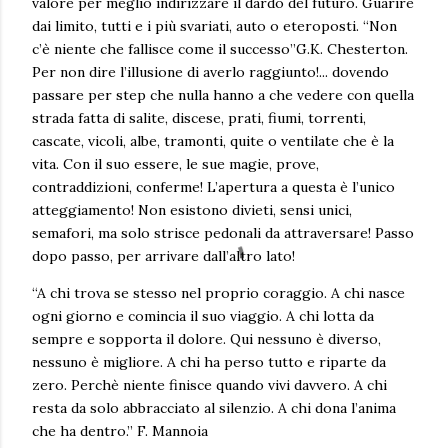
valore per meglio indirizzare il dardo del futuro. Guarire
dai limito, tutti e i più svariati, auto o eteroposti. “Non
c’è niente che fallisce come il successo”G.K. Chesterton.
Per non dire l’illusione di averlo raggiunto!... dovendo
passare per step che nulla hanno a che vedere con quella
strada fatta di salite, discese, prati, fiumi, torrenti,
cascate, vicoli, albe, tramonti, quite o ventilate che è la
vita. Con il suo essere, le sue magie, prove,
contraddizioni, conferme! L’apertura a questa è l’unico
atteggiamento! Non esistono divieti, sensi unici,
semafori, ma solo strisce pedonali da attraversare! Passo
dopo passo, per arrivare dall’altro lato!
“A chi trova se stesso nel proprio coraggio. A chi nasce
ogni giorno e comincia il suo viaggio. A chi lotta da
sempre e sopporta il dolore. Qui nessuno è diverso,
nessuno è migliore. A chi ha perso tutto e riparte da
zero. Perchè niente finisce quando vivi davvero. A chi
resta da solo abbracciato al silenzio. A chi dona l’anima
che ha dentro.” F. Mannoia