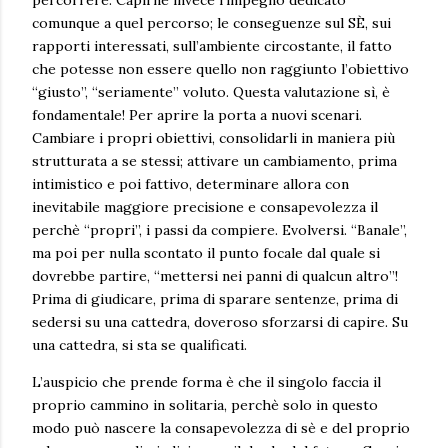
percorrere. Capirne invece l’impegno dedicato
comunque a quel percorso; le conseguenze sul SÈ, sui
rapporti interessati, sull’ambiente circostante, il fatto
che potesse non essere quello non raggiunto l’obiettivo
“giusto”, “seriamente” voluto. Questa valutazione sì, è
fondamentale! Per aprire la porta a nuovi scenari.
Cambiare i propri obiettivi, consolidarli in maniera più
strutturata a se stessi; attivare un cambiamento, prima
intimistico e poi fattivo, determinare allora con
inevitabile maggiore precisione e consapevolezza il
perchè “propri”, i passi da compiere. Evolversi. “Banale”,
ma poi per nulla scontato il punto focale dal quale si
dovrebbe partire, “mettersi nei panni di qualcun altro”!
Prima di giudicare, prima di sparare sentenze, prima di
sedersi su una cattedra, doveroso sforzarsi di capire. Su
una cattedra, si sta se qualificati.
L’auspicio che prende forma è che il singolo faccia il
proprio cammino in solitaria, perchè solo in questo
modo può nascere la consapevolezza di sè e del proprio