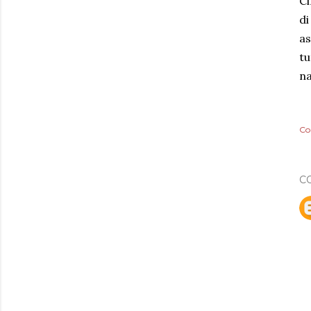
Ci
di
as
tu
na
Co
C