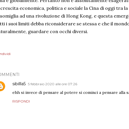
na e globalmente. Pertanto non è assolutamente esagerat
 crescita economica, politica e sociale la Cina di oggi tra la
somiglia ad una rivoluzione di Hong Kong, e questa emer
tti i suoi limiti debba riconsiderare se stessa e che il mond
turalmente, guardare con occhi diversi.
ndividi
OMMENTI
sibillla5
5 febbraio 2020 alle ore 07:26
ehh si invece di pensare al potere si cominci a pensare alla sa
RISPONDI