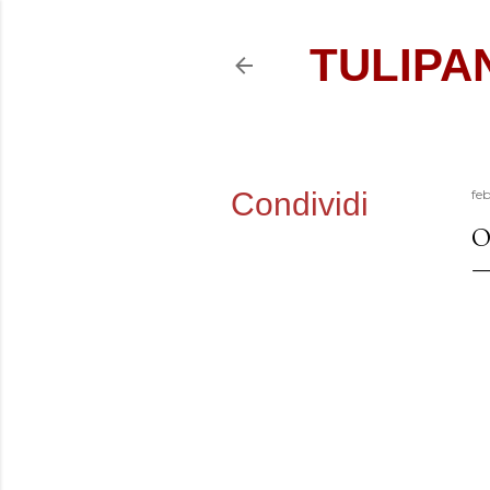
TULIPA
Condividi
fe
O