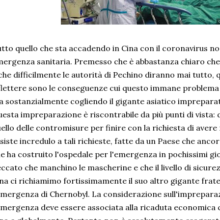
tto quello che sta accadendo in Cina con il coronavirus no
ergenza sanitaria. Premesso che è abbastanza chiaro ch
che difficilmente le autorità di Pechino diranno mai tutto, 
flettere sono le conseguenze cui questo immane problema s
a sostanzialmente cogliendo il gigante asiatico impreparato
esta impreparazione è riscontrabile da più punti di vista: 
ello delle contromisure per finire con la richiesta di ave
siste incredulo a tali richieste, fatte da un Paese che anco
e ha costruito l'ospedale per l'emergenza in pochissimi giorn
ccato che manchino le mascherine e che il livello di sicure
na ci richiamimo fortissimamente il suo altro gigante frate
emergenza di Chernobyl. La considerazione sull'impreparaz
emergenza deve essere associata alla ricaduta economica c