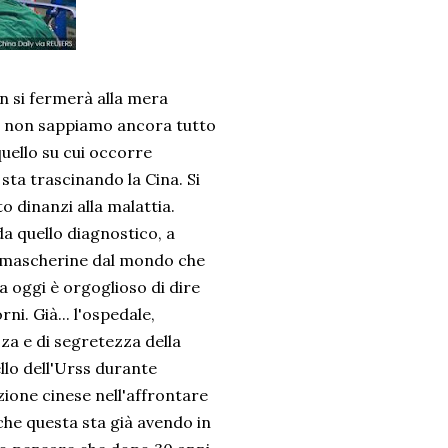
n si fermerà alla mera
e non sappiamo ancora tutto
quello su cui occorre
ta trascinando la Cina. Si
 dinanzi alla malattia.
da quello diagnostico, a
re mascherine dal mondo che
ra oggi è orgoglioso di dire
i. Già... l'ospedale,
zza e di segretezza della
llo dell'Urss durante
ione cinese nell'affrontare
he questa sta già avendo in