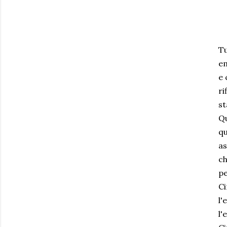
Tu
em
e 
ri
st
Qu
qu
as
ch
pe
Ci
l'
l'