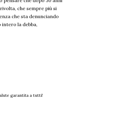
o pensare che dopo 30 anni
 rivolta, che sempre più si
genza che sta denunciando
o intero la debba,
lute garantita a tutti!