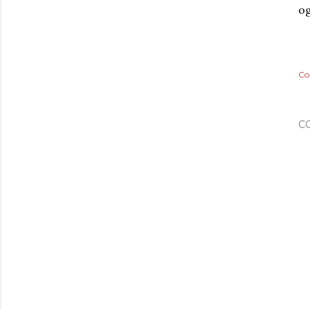
og
Co
C