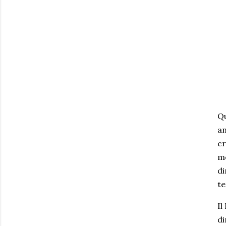
Qu
an
cr
mo
di
te
Il
di