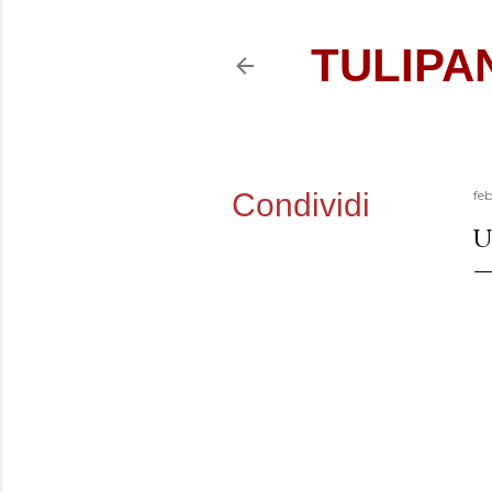
TULIPA
Condividi
fe
U