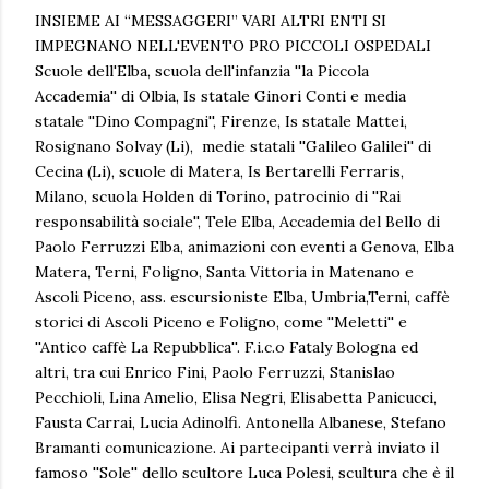
INSIEME AI “MESSAGGERI” VARI ALTRI ENTI SI
IMPEGNANO NELL'EVENTO PRO PICCOLI OSPEDALI
Scuole dell'Elba, scuola dell'infanzia ''la Piccola
Accademia'' di Olbia, Is statale Ginori Conti e media
statale ''Dino Compagni'', Firenze, Is statale Mattei,
Rosignano Solvay (Li), medie statali ''Galileo Galilei'' di
Cecina (Li), scuole di Matera, Is Bertarelli Ferraris,
Milano, scuola Holden di Torino, patrocinio di ''Rai
responsabilità sociale'', Tele Elba, Accademia del Bello di
Paolo Ferruzzi Elba, animazioni con eventi a Genova, Elba
Matera, Terni, Foligno, Santa Vittoria in Matenano e
Ascoli Piceno, ass. escursioniste Elba, Umbria,Terni, caffè
storici di Ascoli Piceno e Foligno, come ''Meletti'' e
''Antico caffè La Repubblica''. F.i.c.o Fataly Bologna ed
altri, tra cui Enrico Fini, Paolo Ferruzzi, Stanislao
Pecchioli, Lina Amelio, Elisa Negri, Elisabetta Panicucci,
Fausta Carrai, Lucia Adinolfi. Antonella Albanese, Stefano
Bramanti comunicazione. Ai partecipanti verrà inviato il
famoso ''Sole'' dello scultore Luca Polesi, scultura che è il