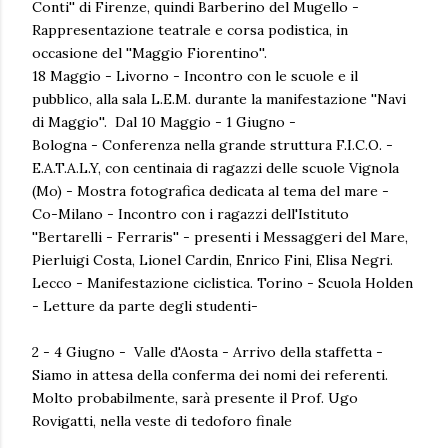
Conti'' di Firenze, quindi Barberino del Mugello -
Rappresentazione teatrale e corsa podistica, in
occasione del ''Maggio Fiorentino''.
18 Maggio - Livorno - Incontro con le scuole e il
pubblico, alla sala L.E.M. durante la manifestazione ''Navi
di Maggio''. Dal 10 Maggio - 1 Giugno -
Bologna - Conferenza nella grande struttura F.I.C.O. -
E.A.T.A.L.Y, con centinaia di ragazzi delle scuole Vignola
(Mo) - Mostra fotografica dedicata al tema del mare -
Co-Milano - Incontro con i ragazzi dell'Istituto
''Bertarelli - Ferraris'' - presenti i Messaggeri del Mare,
Pierluigi Costa, Lionel Cardin, Enrico Fini, Elisa Negri.
Lecco - Manifestazione ciclistica. Torino - Scuola Holden
- Letture da parte degli studenti-
2 - 4 Giugno - Valle d'Aosta - Arrivo della staffetta -
Siamo in attesa della conferma dei nomi dei referenti.
Molto probabilmente, sarà presente il Prof. Ugo
Rovigatti, nella veste di tedoforo finale